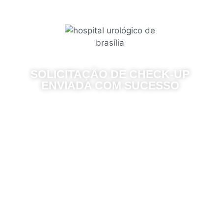
SOLICITAÇÃO DE CHECK-UP
ENVIADA COM SUCESSO
Parabéns pela sua iniciativa em
escolher SAÚDE, BEM-ESTAR e
QUALIDADE DE VIDA!
Próximos Passos:
Nosso pessoal de atendimento ao paciente
entrará em contato com VOCÊ por meio
dos dados informados e confirmará data e