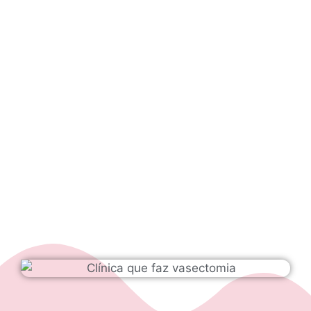
horário de sua preferência;
Atente-se às orientações para o dia do seu
atendimento, esteja no horário e de posse
de todos os seus documentos de
identificação;
Caso tenha dúvidas, chame nossa Gerente
de Atendimento, que lhe ajudará em tudo
que for preciso.
Desde já agradecemos a oportunidade de cuidar
de você.
Atenciosamente,
Equipe de Atendimento – Hospital Urológico de
Brasília