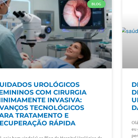
BLOG
UIDADOS UROLÓGICOS
D
EMININOS COM CIRURGIA
D
INIMAMENTE INVASIVA:
U
VANÇOS TECNOLÓGICOS
D
ARA TRATAMENTO E
ECUPERAÇÃO RÁPIDA
Olá
eu 
per
á, seja bem-vindo(a) ao Blog do Hospital Urológico de