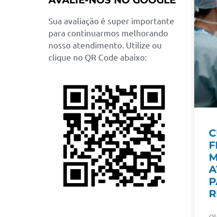
AVALIE-NOS NO GOOGLE
Sua avaliação é super importante
para continuarmos melhorando
nosso atendimento. Utilize ou
clique no QR Code abaixo:
C
F
M
A
P
R
Ol